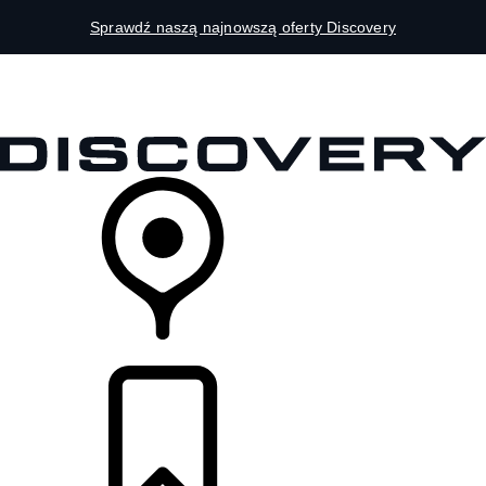
Sprawdź naszą najnowszą oferty Discovery
MODELE
DLA WŁAŚCICIELI
ODKRYJ
SKLEP
LISTA DEALERÓW