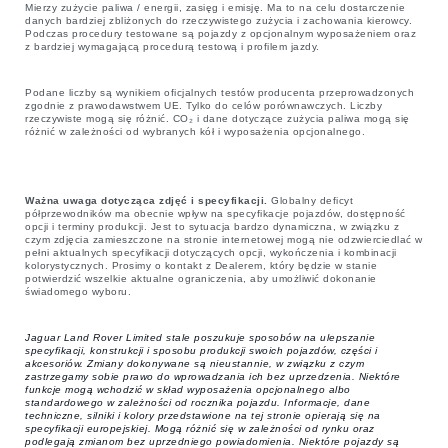
Mierzy zużycie paliwa / energii, zasięg i emisję. Ma to na celu dostarczenie
danych bardziej zbliżonych do rzeczywistego zużycia i zachowania kierowcy.
Podczas procedury testowane są pojazdy z opcjonalnym wyposażeniem oraz
z bardziej wymagającą procedurą testową i profilem jazdy.
Podane liczby są wynikiem oficjalnych testów producenta przeprowadzonych
zgodnie z prawodawstwem UE. Tylko do celów porównawczych. Liczby
rzeczywiste mogą się różnić. CO₂ i dane dotyczące zużycia paliwa mogą się
różnić w zależności od wybranych kół i wyposażenia opcjonalnego.
Ważna uwaga dotycząca zdjęć i specyfikacji.
Globalny deficyt
półprzewodników ma obecnie wpływ na specyfikacje pojazdów, dostępność
opcji i terminy produkcji. Jest to sytuacja bardzo dynamiczna, w związku z
czym zdjęcia zamieszczone na stronie internetowej mogą nie odzwierciedlać w
pełni aktualnych specyfikacji dotyczących opcji, wykończenia i kombinacji
kolorystycznych. Prosimy o kontakt z Dealerem, który będzie w stanie
potwierdzić wszelkie aktualne ograniczenia, aby umożliwić dokonanie
świadomego wyboru.
Jaguar Land Rover Limited stale poszukuje sposobów na ulepszanie
specyfikacji, konstrukcji i sposobu produkcji swoich pojazdów, części i
akcesoriów. Zmiany dokonywane są nieustannie, w związku z czym
zastrzegamy sobie prawo do wprowadzania ich bez uprzedzenia. Niektóre
funkcje mogą wchodzić w skład wyposażenia opcjonalnego albo
standardowego w zależności od rocznika pojazdu. Informacje, dane
techniczne, silniki i kolory przedstawione na tej stronie opierają się na
specyfikacji europejskiej. Mogą różnić się w zależności od rynku oraz
podlegają zmianom bez uprzedniego powiadomienia. Niektóre pojazdy są