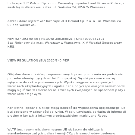
Inchcape JLR Poland Sp. z o.o. Generalny Importer Land Rover w Polsce, z
siedzibą w Warszawie, adres: ul. Wołoska 24, 02-675 Warszawa.
Adres i dane rejestrowe
:
Inchcape JLR Poland Sp. z o. o., ul. Wołoska 24,
02-675 Warszawa.
NIP: 527-293-00-46 | REGON: 386368821 | KRS: 0000847401
Sąd Rejonowy dla m.st. Warszawy w Warszawie, XIV Wydział Gospodarczy
KRS.
VIEW REGULATION (EU) 2020/740 PDF
Oficjalne dane z testów przeprowadzonych przez producenta na podstawie
procedur obowiązujących w Unii Europejskiej. Wyniki przeznaczone są
wyłącznie do celów porównawczych. Wyniki osiągane w rzeczywistych
warunkach eksploatacyjnych i ogólne dane dotyczące osiągów samochodów
mogą się różnic w zależności od zmiennych związanych ze sposobem jazdy i
warunkami drogowymi.
Konkretne, opisane funkcje mogą należeć do wyposażenia opcjonalnego lub
być dostępne w zależności od rynku. W celu uzyskania dokładnych informacji
prosimy o kontakt z lokalnym przedstawicielem marki Land Rover.
WLTP jest nowym oficjalnym testem UE służącym do obliczania
standardowego zużycia paliwa i emisji CO₂ dla samochodów osobowych.