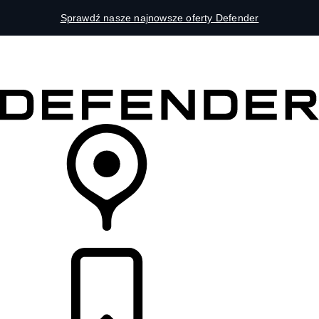
Sprawdź nasze najnowsze oferty Defender
MODELE
DLA WŁAŚCICIELI
ODKRYJ
SKLEP
LISTA DEALERÓW