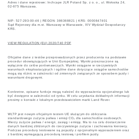
Adres i dane rejestrowe
:
Inchcape JLR Poland Sp. z o. o., ul. Wołoska 24,
02-675 Warszawa.
NIP: 527-293-00-46 | REGON: 386368821 | KRS: 0000847401
Sąd Rejonowy dla m.st. Warszawy w Warszawie, XIV Wydział Gospodarczy
KRS.
VIEW REGULATION (EU) 2020/740 PDF
Oficjalne dane z testów przeprowadzonych przez producenta na podstawie
procedur obowiązujących w Unii Europejskiej. Wyniki przeznaczone są
wyłącznie do celów porównawczych. Wyniki osiągane w rzeczywistych
warunkach eksploatacyjnych i ogólne dane dotyczące osiągów samochodów
mogą się różnic w zależności od zmiennych związanych ze sposobem jazdy i
warunkami drogowymi.
Konkretne, opisane funkcje mogą należeć do wyposażenia opcjonalnego lub
być dostępne w zależności od rynku. W celu uzyskania dokładnych informacji
prosimy o kontakt z lokalnym przedstawicielem marki Land Rover.
WLTP jest nowym oficjalnym testem UE służącym do obliczania
standardowego zużycia paliwa i emisji CO₂ dla samochodów osobowych.
Mierzy zużycie paliwa / energii, zasięg i emisję. Ma to na celu dostarczenie
danych bardziej zbliżonych do rzeczywistego zużycia i zachowania kierowcy.
Podczas procedury testowane są pojazdy z opcjonalnym wyposażeniem oraz
z bardziej wymagającą procedurą testową i profilem jazdy.