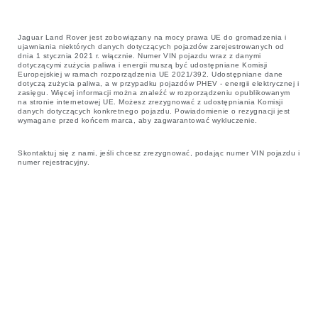
Jaguar Land Rover jest zobowiązany na mocy prawa UE do gromadzenia i
ujawniania niektórych danych dotyczących pojazdów zarejestrowanych od
dnia 1 stycznia 2021 r. włącznie. Numer VIN pojazdu wraz z danymi
dotyczącymi zużycia paliwa i energii muszą być udostępniane Komisji
Europejskiej w ramach rozporządzenia UE 2021/392. Udostępniane dane
dotyczą zużycia paliwa, a w przypadku pojazdów PHEV - energii elektrycznej i
zasięgu. Więcej informacji można znaleźć w rozporządzeniu opublikowanym
na stronie internetowej UE. Możesz zrezygnować z udostępniania Komisji
danych dotyczących konkretnego pojazdu. Powiadomienie o rezygnacji jest
wymagane przed końcem marca, aby zagwarantować wykluczenie.
Skontaktuj się z nami, jeśli chcesz zrezygnować, podając numer VIN pojazdu i
numer rejestracyjny.