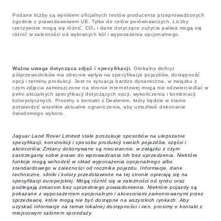
Podane liczby są wynikiem oficjalnych testów producenta przeprowadzonych
zgodnie z prawodawstwem UE. Tylko do celów porównawczych. Liczby
rzeczywiste mogą się różnić. CO₂ i dane dotyczące zużycia paliwa mogą się
różnić w zależności od wybranych kół i wyposażenia opcjonalnego.
Ważna uwaga dotycząca zdjęć i specyfikacji.
Globalny deficyt
półprzewodników ma obecnie wpływ na specyfikacje pojazdów, dostępność
opcji i terminy produkcji. Jest to sytuacja bardzo dynamiczna, w związku z
czym zdjęcia zamieszczone na stronie internetowej mogą nie odzwierciedlać w
pełni aktualnych specyfikacji dotyczących opcji, wykończenia i kombinacji
kolorystycznych. Prosimy o kontakt z Dealerem, który będzie w stanie
potwierdzić wszelkie aktualne ograniczenia, aby umożliwić dokonanie
świadomego wyboru.
Jaguar Land Rover Limited stale poszukuje sposobów na ulepszanie
specyfikacji, konstrukcji i sposobu produkcji swoich pojazdów, części i
akcesoriów. Zmiany dokonywane są nieustannie, w związku z czym
zastrzegamy sobie prawo do wprowadzania ich bez uprzedzenia. Niektóre
funkcje mogą wchodzić w skład wyposażenia opcjonalnego albo
standardowego w zależności od rocznika pojazdu. Informacje, dane
techniczne, silniki i kolory przedstawione na tej stronie opierają się na
specyfikacji europejskiej. Mogą różnić się w zależności od rynku oraz
podlegają zmianom bez uprzedniego powiadomienia. Niektóre pojazdy są
pokazane z wyposażeniem opcjonalnym i akcesoriami zamontowanymi przez
sprzedawcę, które mogą nie być dostępne na wszystkich rynkach. Aby
uzyskać informacje na temat lokalnej dostępności i cen, prosimy o kontakt z
miejscowym salonem sprzedaży.