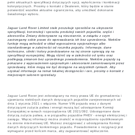
pełni aktualnych specyfikacji dotyczących opcji, wykończenia i kombinacji
kolorystycznych. Prosimy o kontakt z Dealerem, który będzie w stanie
potwierdzić wszelkie aktualne ograniczenia, aby umożliwić dokonanie
świadomego wyboru.
Jaguar Land Rover Limited stale poszukuje sposobów na ulepszanie
specyfikacji, konstrukcji i sposobu produkcji swoich pojazdów, części i
akcesoriów. Zmiany dokonywane są nieustannie, w związku z czym
zastrzegamy sobie prawo do wprowadzania ich bez uprzedzenia. Niektóre
funkcje mogą wchodzić w skład wyposażenia opcjonalnego albo
standardowego w zależności od rocznika pojazdu. Informacje, dane
techniczne, silniki i kolory przedstawione na tej stronie opierają się na
specyfikacji europejskiej. Mogą różnić się w zależności od rynku oraz
podlegają zmianom bez uprzedniego powiadomienia. Niektóre pojazdy są
pokazane z wyposażeniem opcjonalnym i akcesoriami zamontowanymi przez
sprzedawcę, które mogą nie być dostępne na wszystkich rynkach. Aby
uzyskać informacje na temat lokalnej dostępności i cen, prosimy o kontakt z
miejscowym salonem sprzedaży.
Jaguar Land Rover jest zobowiązany na mocy prawa UE do gromadzenia i
ujawniania niektórych danych dotyczących pojazdów zarejestrowanych od
dnia 1 stycznia 2021 r. włącznie. Numer VIN pojazdu wraz z danymi
dotyczącymi zużycia paliwa i energii muszą być udostępniane Komisji
Europejskiej w ramach rozporządzenia UE 2021/392. Udostępniane dane
dotyczą zużycia paliwa, a w przypadku pojazdów PHEV - energii elektrycznej i
zasięgu. Więcej informacji można znaleźć w rozporządzeniu opublikowanym
na stronie internetowej UE. Możesz zrezygnować z udostępniania Komisji
danych dotyczących konkretnego pojazdu. Powiadomienie o rezygnacji jest
wymagane przed końcem marca, aby zagwarantować wykluczenie.