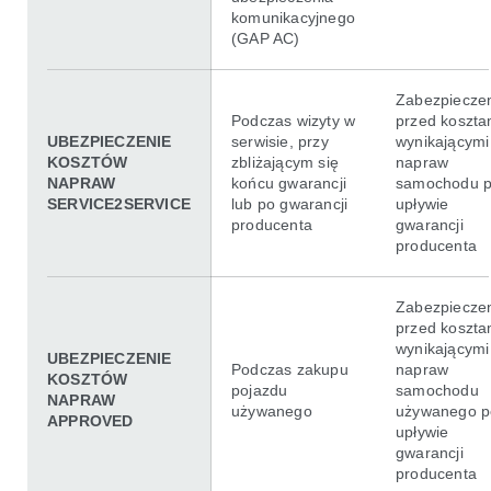
komunikacyjnego
(GAP AC)
Zabezpiecze
Podczas wizyty w
przed koszta
UBEZPIECZENIE
serwisie, przy
wynikającymi
KOSZTÓW
zbliżającym się
napraw
NAPRAW
końcu gwarancji
samochodu 
SERVICE2SERVICE
lub po gwarancji
upływie
producenta
gwarancji
producenta
Zabezpiecze
przed koszta
wynikającymi
UBEZPIECZENIE
Podczas zakupu
napraw
KOSZTÓW
pojazdu
samochodu
NAPRAW
używanego
używanego p
APPROVED
upływie
gwarancji
producenta