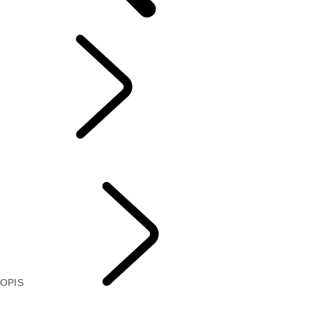
OFERTA UBEZPIECZEŃ
...
OPIS
OPIS
UBEZPIECZENIA OD KOSZTÓW NAPRAW
UBEZPIECZENIA NOWEGO SAMOCHODU
OPIS
OFERTA
UBEZPIECZEŃ