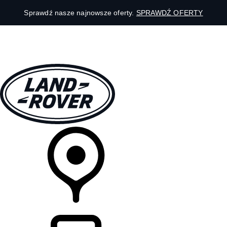
Sprawdź nasze najnowsze oferty.
SPRAWDŹ OFERTY
MODELE
DLA WŁAŚCICIELI
ODKRYJ
SKLEP
LISTA DEALERÓW