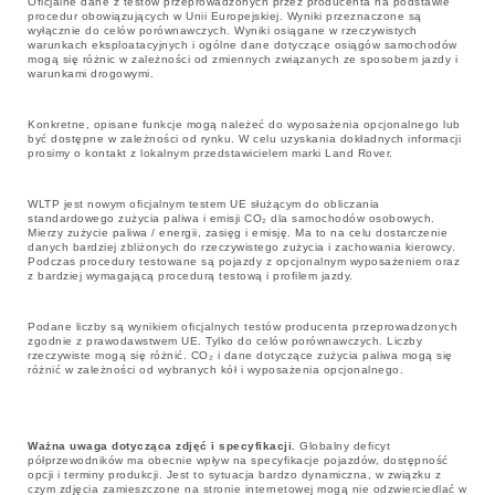
Oficjalne dane z testów przeprowadzonych przez producenta na podstawie
procedur obowiązujących w Unii Europejskiej. Wyniki przeznaczone są
wyłącznie do celów porównawczych. Wyniki osiągane w rzeczywistych
warunkach eksploatacyjnych i ogólne dane dotyczące osiągów samochodów
mogą się różnic w zależności od zmiennych związanych ze sposobem jazdy i
warunkami drogowymi.
Konkretne, opisane funkcje mogą należeć do wyposażenia opcjonalnego lub
być dostępne w zależności od rynku. W celu uzyskania dokładnych informacji
prosimy o kontakt z lokalnym przedstawicielem marki Land Rover.
WLTP jest nowym oficjalnym testem UE służącym do obliczania
standardowego zużycia paliwa i emisji CO₂ dla samochodów osobowych.
Mierzy zużycie paliwa / energii, zasięg i emisję. Ma to na celu dostarczenie
danych bardziej zbliżonych do rzeczywistego zużycia i zachowania kierowcy.
Podczas procedury testowane są pojazdy z opcjonalnym wyposażeniem oraz
z bardziej wymagającą procedurą testową i profilem jazdy.
Podane liczby są wynikiem oficjalnych testów producenta przeprowadzonych
zgodnie z prawodawstwem UE. Tylko do celów porównawczych. Liczby
rzeczywiste mogą się różnić. CO₂ i dane dotyczące zużycia paliwa mogą się
różnić w zależności od wybranych kół i wyposażenia opcjonalnego.
Ważna uwaga dotycząca zdjęć i specyfikacji.
Globalny deficyt
półprzewodników ma obecnie wpływ na specyfikacje pojazdów, dostępność
opcji i terminy produkcji. Jest to sytuacja bardzo dynamiczna, w związku z
czym zdjęcia zamieszczone na stronie internetowej mogą nie odzwierciedlać w