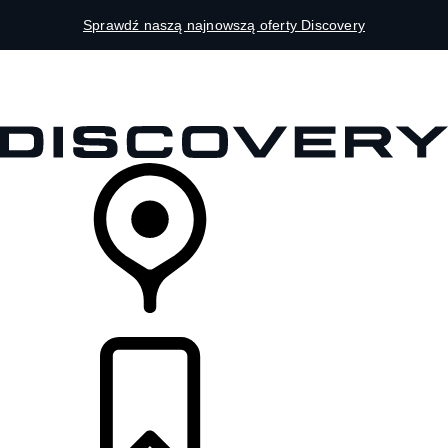
Sprawdź naszą najnowszą oferty Discovery
MODELE
DLA WŁAŚCICIELI
ODKRYJ
SKLEP
LISTA DEALERÓW