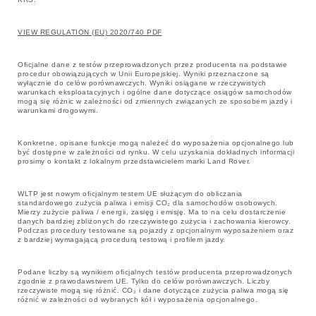
VIEW REGULATION (EU) 2020/740 PDF
Oficjalne dane z testów przeprowadzonych przez producenta na podstawie
procedur obowiązujących w Unii Europejskiej. Wyniki przeznaczone są
wyłącznie do celów porównawczych. Wyniki osiągane w rzeczywistych
warunkach eksploatacyjnych i ogólne dane dotyczące osiągów samochodów
mogą się różnic w zależności od zmiennych związanych ze sposobem jazdy i
warunkami drogowymi.
Konkretne, opisane funkcje mogą należeć do wyposażenia opcjonalnego lub
być dostępne w zależności od rynku. W celu uzyskania dokładnych informacji
prosimy o kontakt z lokalnym przedstawicielem marki Land Rover.
WLTP jest nowym oficjalnym testem UE służącym do obliczania
standardowego zużycia paliwa i emisji CO₂ dla samochodów osobowych.
Mierzy zużycie paliwa / energii, zasięg i emisję. Ma to na celu dostarczenie
danych bardziej zbliżonych do rzeczywistego zużycia i zachowania kierowcy.
Podczas procedury testowane są pojazdy z opcjonalnym wyposażeniem oraz
z bardziej wymagającą procedurą testową i profilem jazdy.
Podane liczby są wynikiem oficjalnych testów producenta przeprowadzonych
zgodnie z prawodawstwem UE. Tylko do celów porównawczych. Liczby
rzeczywiste mogą się różnić. CO₂ i dane dotyczące zużycia paliwa mogą się
różnić w zależności od wybranych kół i wyposażenia opcjonalnego.