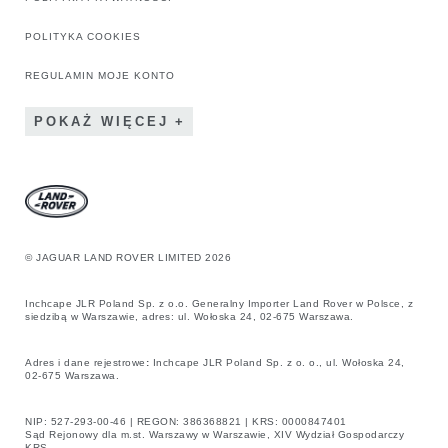
POLITYKA COOKIES
REGULAMIN MOJE KONTO
POKAŻ WIĘCEJ
© JAGUAR LAND ROVER LIMITED 2026
Inchcape JLR Poland Sp. z o.o. Generalny Importer Land Rover w Polsce, z
siedzibą w Warszawie, adres: ul. Wołoska 24, 02-675 Warszawa.
Adres i dane rejestrowe
:
Inchcape JLR Poland Sp. z o. o., ul. Wołoska 24,
02-675 Warszawa.
NIP: 527-293-00-46 | REGON: 386368821 | KRS: 0000847401
Sąd Rejonowy dla m.st. Warszawy w Warszawie, XIV Wydział Gospodarczy
KRS.