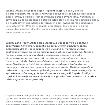
Ważna uwaga dotycząca zdjęć i specyfikacji.
Globalny deficyt
półprzewodników ma obecnie wpływ na specyfikacje pojazdów, dostępność
opcji i terminy produkcji. Jest to sytuacja bardzo dynamiczna, w związku z
czym zdjęcia zamieszczone na stronie internetowej mogą nie odzwierciedlać w
pełni aktualnych specyfikacji dotyczących opcji, wykończenia i kombinacji
kolorystycznych. Prosimy o kontakt z Dealerem, który będzie w stanie
potwierdzić wszelkie aktualne ograniczenia, aby umożliwić dokonanie
świadomego wyboru.
Jaguar Land Rover Limited stale poszukuje sposobów na ulepszanie
specyfikacji, konstrukcji i sposobu produkcji swoich pojazdów, części i
akcesoriów. Zmiany dokonywane są nieustannie, w związku z czym
zastrzegamy sobie prawo do wprowadzania ich bez uprzedzenia. Niektóre
funkcje mogą wchodzić w skład wyposażenia opcjonalnego albo
standardowego w zależności od rocznika pojazdu. Informacje, dane
techniczne, silniki i kolory przedstawione na tej stronie opierają się na
specyfikacji europejskiej. Mogą różnić się w zależności od rynku oraz
podlegają zmianom bez uprzedniego powiadomienia. Niektóre pojazdy są
pokazane z wyposażeniem opcjonalnym i akcesoriami zamontowanymi przez
sprzedawcę, które mogą nie być dostępne na wszystkich rynkach. Aby
uzyskać informacje na temat lokalnej dostępności i cen, prosimy o kontakt z
miejscowym salonem sprzedaży.
Jaguar Land Rover jest zobowiązany na mocy prawa UE do gromadzenia i
ujawniania niektórych danych dotyczących pojazdów zarejestrowanych od
dnia 1 stycznia 2021 r. włącznie. Numer VIN pojazdu wraz z danymi
dotyczącymi zużycia paliwa i energii muszą być udostępniane Komisji