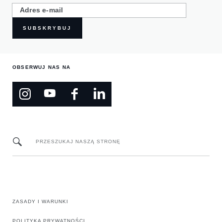
SUBSKRYBUJ
OBSERWUJ NAS NA
PRZESZUKAJ NASZĄ STRONĘ
ZASADY I WARUNKI
POLITYKA PRYWATNOŚCI