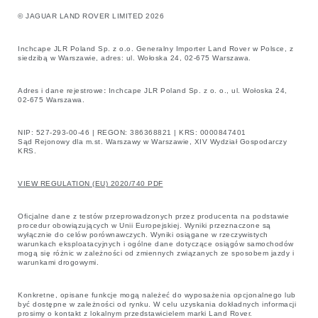
© JAGUAR LAND ROVER LIMITED 2026
Inchcape JLR Poland Sp. z o.o. Generalny Importer Land Rover w Polsce, z
siedzibą w Warszawie, adres: ul. Wołoska 24, 02-675 Warszawa.
Adres i dane rejestrowe
:
Inchcape JLR Poland Sp. z o. o., ul. Wołoska 24,
02-675 Warszawa.
NIP: 527-293-00-46 | REGON: 386368821 | KRS: 0000847401
Sąd Rejonowy dla m.st. Warszawy w Warszawie, XIV Wydział Gospodarczy
KRS.
VIEW REGULATION (EU) 2020/740 PDF
Oficjalne dane z testów przeprowadzonych przez producenta na podstawie
procedur obowiązujących w Unii Europejskiej. Wyniki przeznaczone są
wyłącznie do celów porównawczych. Wyniki osiągane w rzeczywistych
warunkach eksploatacyjnych i ogólne dane dotyczące osiągów samochodów
mogą się różnic w zależności od zmiennych związanych ze sposobem jazdy i
warunkami drogowymi.
Konkretne, opisane funkcje mogą należeć do wyposażenia opcjonalnego lub
być dostępne w zależności od rynku. W celu uzyskania dokładnych informacji
prosimy o kontakt z lokalnym przedstawicielem marki Land Rover.