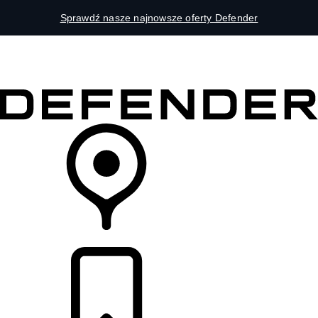
Sprawdź nasze najnowsze oferty Defender
MODELE
DLA WŁAŚCICIELI
ODKRYJ
SKLEP
LISTA DEALERÓW