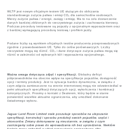
WLTP jest nowym oficjalnym testem UE służącym do obliczania
standardowego zużycia paliwa i emisji CO₂ dla samochodów osobowych.
Mierzy zużycie paliwa / energii, zasięg i emisję. Ma to na celu dostarczenie
danych bardziej zbliżonych do rzeczywistego zużycia i zachowania kierowcy.
Podczas procedury testowane są pojazdy z opcjonalnym wyposażeniem oraz
z bardziej wymagającą procedurą testową i profilem jazdy.
Podane liczby są wynikiem oficjalnych testów producenta przeprowadzonych
zgodnie z prawodawstwem UE. Tylko do celów porównawczych. Liczby
rzeczywiste mogą się różnić. CO₂ i dane dotyczące zużycia paliwa mogą się
różnić w zależności od wybranych kół i wyposażenia opcjonalnego.
Ważna uwaga dotycząca zdjęć i specyfikacji.
Globalny deficyt
półprzewodników ma obecnie wpływ na specyfikacje pojazdów, dostępność
opcji i terminy produkcji. Jest to sytuacja bardzo dynamiczna, w związku z
czym zdjęcia zamieszczone na stronie internetowej mogą nie odzwierciedlać w
pełni aktualnych specyfikacji dotyczących opcji, wykończenia i kombinacji
kolorystycznych. Prosimy o kontakt z Dealerem, który będzie w stanie
potwierdzić wszelkie aktualne ograniczenia, aby umożliwić dokonanie
świadomego wyboru.
Jaguar Land Rover Limited stale poszukuje sposobów na ulepszanie
specyfikacji, konstrukcji i sposobu produkcji swoich pojazdów, części i
akcesoriów. Zmiany dokonywane są nieustannie, w związku z czym
zastrzegamy sobie prawo do wprowadzania ich bez uprzedzenia. Niektóre
funkcje mogą wchodzić w skład wyposażenia opcjonalnego albo