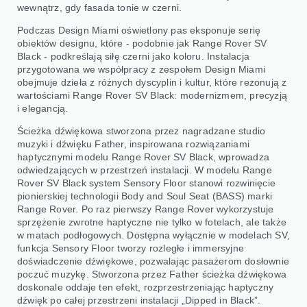
wewnątrz, gdy fasada tonie w czerni.
Podczas Design Miami oświetlony pas eksponuje serię
obiektów designu, które - podobnie jak Range Rover SV
Black - podkreślają siłę czerni jako koloru. Instalacja
przygotowana we współpracy z zespołem Design Miami
obejmuje dzieła z różnych dyscyplin i kultur, które rezonują z
wartościami Range Rover SV Black: modernizmem, precyzją
i elegancją.
Ścieżka dźwiękowa stworzona przez nagradzane studio
muzyki i dźwięku Father, inspirowana rozwiązaniami
haptycznymi modelu Range Rover SV Black, wprowadza
odwiedzających w przestrzeń instalacji. W modelu Range
Rover SV Black system Sensory Floor stanowi rozwinięcie
pionierskiej technologii Body and Soul Seat (BASS) marki
Range Rover. Po raz pierwszy Range Rover wykorzystuje
sprzężenie zwrotne haptyczne nie tylko w fotelach, ale także
w matach podłogowych. Dostępna wyłącznie w modelach SV,
funkcja Sensory Floor tworzy rozległe i immersyjne
doświadczenie dźwiękowe, pozwalając pasażerom dosłownie
poczuć muzykę. Stworzona przez Father ścieżka dźwiękowa
doskonale oddaje ten efekt, rozprzestrzeniając haptyczny
dźwięk po całej przestrzeni instalacji „Dipped in Black”.