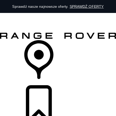
Sprawdź nasze najnowsze oferty.
SPRAWDŹ OFERTY
MODELE
DLA WŁAŚCICIELI
ODKRYJ
SKLEP
LISTA DEALERÓW