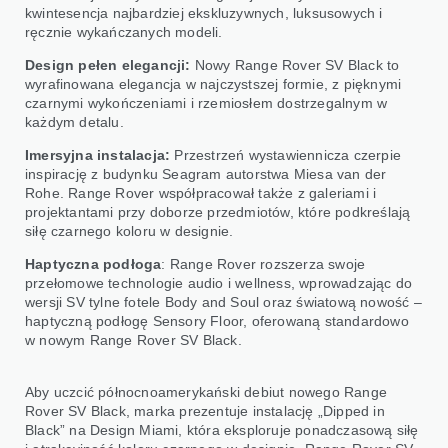
kwintesencja najbardziej ekskluzywnych, luksusowych i
ręcznie wykańczanych modeli.
Design pełen elegancji:
Nowy Range Rover SV Black to
wyrafinowana elegancja w najczystszej formie, z pięknymi
czarnymi wykończeniami i rzemiosłem dostrzegalnym w
każdym detalu.
Imersyjna instalacja:
Przestrzeń wystawiennicza czerpie
inspirację z budynku Seagram autorstwa Miesa van der
Rohe. Range Rover współpracował także z galeriami i
projektantami przy doborze przedmiotów, które podkreślają
siłę czarnego koloru w designie.
Haptyczna podłoga
: Range Rover rozszerza swoje
przełomowe technologie audio i wellness, wprowadzając do
wersji SV tylne fotele Body and Soul oraz światową nowość –
haptyczną podłogę Sensory Floor, oferowaną standardowo
w nowym Range Rover SV Black.
Aby uczcić północnoamerykański debiut nowego Range
Rover SV Black, marka prezentuje instalację „Dipped in
Black” na Design Miami, która eksploruje ponadczasową siłę