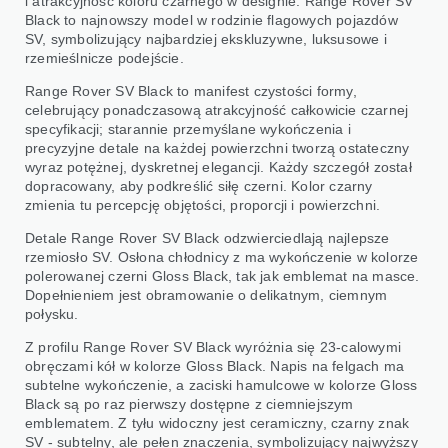
i atrakcyjność koloru czarnego w designie. Range Rover SV
Black to najnowszy model w rodzinie flagowych pojazdów
SV, symbolizujący najbardziej ekskluzywne, luksusowe i
rzemieślnicze podejście.
Range Rover SV Black to manifest czystości formy,
celebrujący ponadczasową atrakcyjność całkowicie czarnej
specyfikacji; starannie przemyślane wykończenia i
precyzyjne detale na każdej powierzchni tworzą ostateczny
wyraz potężnej, dyskretnej elegancji. Każdy szczegół został
dopracowany, aby podkreślić siłę czerni. Kolor czarny
zmienia tu percepcję objętości, proporcji i powierzchni.
Detale Range Rover SV Black odzwierciedlają najlepsze
rzemiosło SV. Osłona chłodnicy z ma wykończenie w kolorze
polerowanej czerni Gloss Black, tak jak emblemat na masce.
Dopełnieniem jest obramowanie o delikatnym, ciemnym
połysku.
Z profilu Range Rover SV Black wyróżnia się 23-calowymi
obręczami kół w kolorze Gloss Black. Napis na felgach ma
subtelne wykończenie, a zaciski hamulcowe w kolorze Gloss
Black są po raz pierwszy dostępne z ciemniejszym
emblematem. Z tyłu widoczny jest ceramiczny, czarny znak
SV - subtelny, ale pełen znaczenia, symbolizujący najwyższy