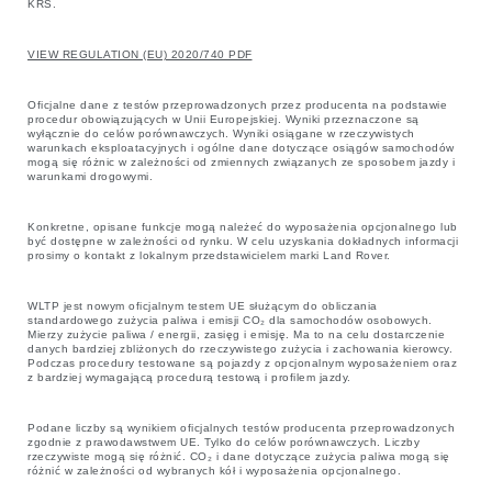
KRS.
VIEW REGULATION (EU) 2020/740 PDF
Oficjalne dane z testów przeprowadzonych przez producenta na podstawie
procedur obowiązujących w Unii Europejskiej. Wyniki przeznaczone są
wyłącznie do celów porównawczych. Wyniki osiągane w rzeczywistych
warunkach eksploatacyjnych i ogólne dane dotyczące osiągów samochodów
mogą się różnic w zależności od zmiennych związanych ze sposobem jazdy i
warunkami drogowymi.
Konkretne, opisane funkcje mogą należeć do wyposażenia opcjonalnego lub
być dostępne w zależności od rynku. W celu uzyskania dokładnych informacji
prosimy o kontakt z lokalnym przedstawicielem marki Land Rover.
WLTP jest nowym oficjalnym testem UE służącym do obliczania
standardowego zużycia paliwa i emisji CO₂ dla samochodów osobowych.
Mierzy zużycie paliwa / energii, zasięg i emisję. Ma to na celu dostarczenie
danych bardziej zbliżonych do rzeczywistego zużycia i zachowania kierowcy.
Podczas procedury testowane są pojazdy z opcjonalnym wyposażeniem oraz
z bardziej wymagającą procedurą testową i profilem jazdy.
Podane liczby są wynikiem oficjalnych testów producenta przeprowadzonych
zgodnie z prawodawstwem UE. Tylko do celów porównawczych. Liczby
rzeczywiste mogą się różnić. CO₂ i dane dotyczące zużycia paliwa mogą się
różnić w zależności od wybranych kół i wyposażenia opcjonalnego.