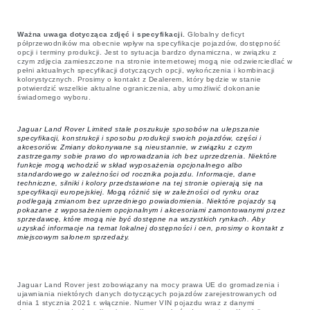
Ważna uwaga dotycząca zdjęć i specyfikacji.
Globalny deficyt
półprzewodników ma obecnie wpływ na specyfikacje pojazdów, dostępność
opcji i terminy produkcji. Jest to sytuacja bardzo dynamiczna, w związku z
czym zdjęcia zamieszczone na stronie internetowej mogą nie odzwierciedlać w
pełni aktualnych specyfikacji dotyczących opcji, wykończenia i kombinacji
kolorystycznych. Prosimy o kontakt z Dealerem, który będzie w stanie
potwierdzić wszelkie aktualne ograniczenia, aby umożliwić dokonanie
świadomego wyboru.
Jaguar Land Rover Limited stale poszukuje sposobów na ulepszanie
specyfikacji, konstrukcji i sposobu produkcji swoich pojazdów, części i
akcesoriów. Zmiany dokonywane są nieustannie, w związku z czym
zastrzegamy sobie prawo do wprowadzania ich bez uprzedzenia. Niektóre
funkcje mogą wchodzić w skład wyposażenia opcjonalnego albo
standardowego w zależności od rocznika pojazdu. Informacje, dane
techniczne, silniki i kolory przedstawione na tej stronie opierają się na
specyfikacji europejskiej. Mogą różnić się w zależności od rynku oraz
podlegają zmianom bez uprzedniego powiadomienia. Niektóre pojazdy są
pokazane z wyposażeniem opcjonalnym i akcesoriami zamontowanymi przez
sprzedawcę, które mogą nie być dostępne na wszystkich rynkach. Aby
uzyskać informacje na temat lokalnej dostępności i cen, prosimy o kontakt z
miejscowym salonem sprzedaży.
Jaguar Land Rover jest zobowiązany na mocy prawa UE do gromadzenia i
ujawniania niektórych danych dotyczących pojazdów zarejestrowanych od
dnia 1 stycznia 2021 r. włącznie. Numer VIN pojazdu wraz z danymi