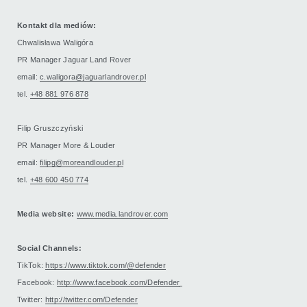
Kontakt dla mediów:
Chwalisława Waligóra
PR Manager Jaguar Land Rover
email:
c.waligora@jaguarlandrover.pl
tel.
+48 881 976 878
Filip Gruszczyński
PR Manager More & Louder
email:
filipg@moreandlouder.pl
tel.
+48 600 450 774
Media website:
www.media.landrover.com
Social Channels:
TikTok:
https://www.tiktok.com/@defender
Facebook:
http://www.facebook.com/Defender
Twitter:
http://twitter.com/Defender