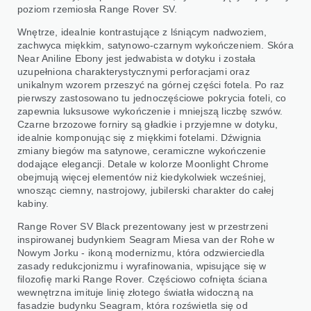
poziom rzemiosła Range Rover SV.
Wnętrze, idealnie kontrastujące z lśniącym nadwoziem,
zachwyca miękkim, satynowo-czarnym wykończeniem. Skóra
Near Aniline Ebony jest jedwabista w dotyku i została
uzupełniona charakterystycznymi perforacjami oraz
unikalnym wzorem przeszyć na górnej części fotela. Po raz
pierwszy zastosowano tu jednoczęściowe pokrycia foteli, co
zapewnia luksusowe wykończenie i mniejszą liczbę szwów.
Czarne brzozowe forniry są gładkie i przyjemne w dotyku,
idealnie komponując się z miękkimi fotelami. Dźwignia
zmiany biegów ma satynowe, ceramiczne wykończenie
dodające elegancji. Detale w kolorze Moonlight Chrome
obejmują więcej elementów niż kiedykolwiek wcześniej,
wnosząc ciemny, nastrojowy, jubilerski charakter do całej
kabiny.
Range Rover SV Black prezentowany jest w przestrzeni
inspirowanej budynkiem Seagram Miesa van der Rohe w
Nowym Jorku - ikoną modernizmu, która odzwierciedla
zasady redukcjonizmu i wyrafinowania, wpisujące się w
filozofię marki Range Rover. Częściowo cofnięta ściana
wewnętrzna imituje linię złotego światła widoczną na
fasadzie budynku Seagram, która rozświetla się od