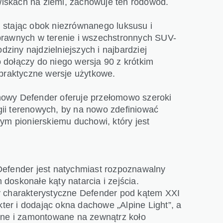
iskach na ziemi, zachowuje ten rodowód.
 stając obok niezrównanego luksusu i
prawnych w terenie i wszechstronnych SUV-
dziny najdzielniejszych i najbardziej
dołączy do niego wersja 90 z krótkim
 praktyczne wersje użytkowe.
nowy Defender oferuje przełomowo szeroki
ii terenowych, by na nowo zdefiniować
ym pionierskiemu duchowi, który jest
Defender jest natychmiast rozpoznawalny
doskonałe kąty natarcia i zejścia.
y charakterystyczne Defender pod kątem XXI
er i dodając okna dachowe „Alpine Light”, a
lne i zamontowane na zewnątrz koło