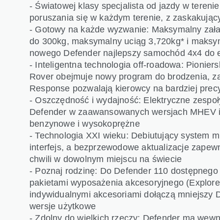
- Światowej klasy specjalista od jazdy w tereni
poruszania się w każdym terenie, z zaskakuj
- Gotowy na każde wyzwanie: Maksymalny zała
do 300kg, maksymalny uciąg 3,720kg* i maksy
nowego Defender najlepszy samochód 4x4 do e
- Inteligentna technologia off-roadowa: Pionie
Rover obejmuje nowy program do brodzenia, zaś
Response pozwalają kierowcy na bardziej precy
- Oszczędność i wydajność: Elektryczne zesp
Defender w zaawansowanych wersjach MHEV i P
benzynowe i wysokoprężne
- Technologia XXI wieku: Debiutujący system mu
interfejs, a bezprzewodowe aktualizacje zape
chwili w dowolnym miejscu na świecie
- Poznaj rodzinę: Do Defender 110 dostępnego
pakietami wyposażenia akcesoryjnego (Explorer
indywidualnymi akcesoriami dołączą mniejszy D
wersje użytkowe
- Zdolny do wielkich rzeczy: Defender ma wewn