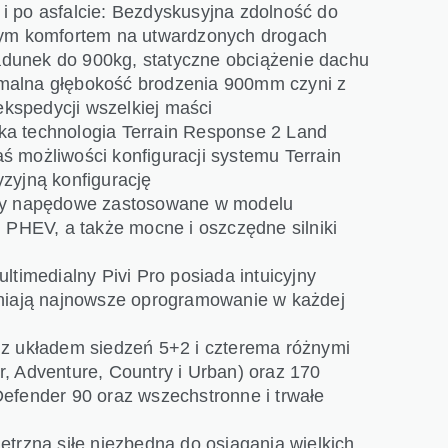
e i po asfalcie: Bezdyskusyjna zdolność do
ącym komfortem na utwardzonych drogach
dunek do 900kg, statyczne obciążenie dachu
malna głębokość brodzenia 900mm czyni z
kspedycji wszelkiej maści
rska technologia Terrain Response 2 Land
 możliwości konfiguracji systemu Terrain
zyjną konfigurację
oły napędowe zastosowane w modelu
HEV, a także mocne i oszczędne silniki
ltimedialny Pivi Pro posiada intuicyjny
wniają najnowsze oprogramowanie w każdej
 z układem siedzeń 5+2 i czterema różnymi
, Adventure, Country i Urban) oraz 170
efender 90 oraz wszechstronne i trwałe
ętrzną siłę niezbędną do osiągania wielkich