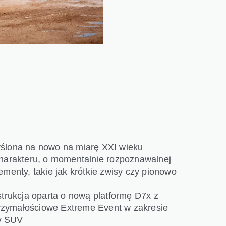
yślona na nowo na miarę XXI wieku
charakteru, o momentalnie rozpoznawalnej
ementy, takie jak krótkie zwisy czy pionowo
strukcja oparta o nową platformę D7x z
rzymałościowe Extreme Event w zakresie
sy SUV