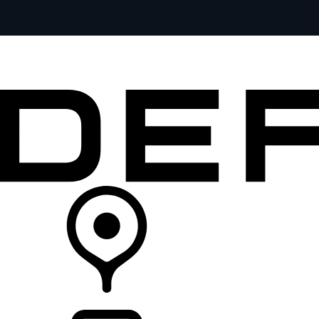
MODELE
DLA WŁAŚCICIELI
ODKRYJ
SKLEP
LISTA DEALERÓW