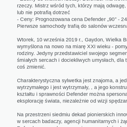
rzeczy. Mistrz wśród tych, którzy mają odwagę,
lub nie potrafią dotrzeć
- Ceny: Prognozowana cena Defender „90” - 241
Pierwsze samochody trafią do salonów wczesn
Wtorek, 10 września 2019 r., Gaydon, Wielka B
wymyślona na nowo na miarę XXI wieku - pomys
rodziny. Jedyny przedstawiciel swojego segmen
śmiałych sercach i dociekliwych umysłach, dla t
coś zmienić.
Charakterystyczna sylwetka jest znajoma, a j
wytrzymałego i jest wytrzymały, , a jego konst
kształtu i sprawności Defender można spersona
eksplorację świata, niezależnie od wizji spędz
Na przestrzeni siedmiu dekad pionierskich inn
w sercach badaczy, agencji humanitarnych i ż