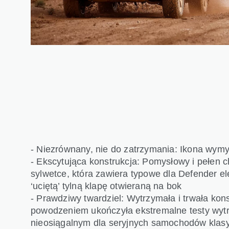
- Niezrównany, nie do zatrzymania: Ikona wym
- Ekscytująca konstrukcja: Pomysłowy i pełen 
sylwetce, która zawiera typowe dla Defender el
‘uciętą’ tylną klapę otwieraną na bok
- Prawdziwy twardziel: Wytrzymała i trwała kon
powodzeniem ukończyła ekstremalne testy wyt
nieosiągalnym dla seryjnych samochodów kla