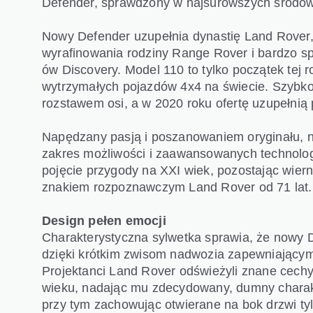
Defender, sprawdzony w najsurowszych środow
Nowy Defender uzupełnia dynastię Land Rover,
wyrafinowania rodziny Range Rover i bardzo s
ów Discovery. Model 110 to tylko początek tej ro
wytrzymałych pojazdów 4x4 na świecie. Szybko 
rozstawem osi, a w 2020 roku ofertę uzupełnią
Napędzany pasją i poszanowaniem oryginału, 
zakres możliwości i zaawansowanych technolog
pojęcie przygody na XXI wiek, pozostając wiern
znakiem rozpoznawczym Land Rover od 71 lat.
Design pełen emocji
Charakterystyczna sylwetka sprawia, że nowy 
dzięki krótkim zwisom nadwozia zapewniającym 
Projektanci Land Rover odświeżyli znane cech
wieku, nadając mu zdecydowany, dumny charakt
przy tym zachowując otwierane na bok drzwi ty