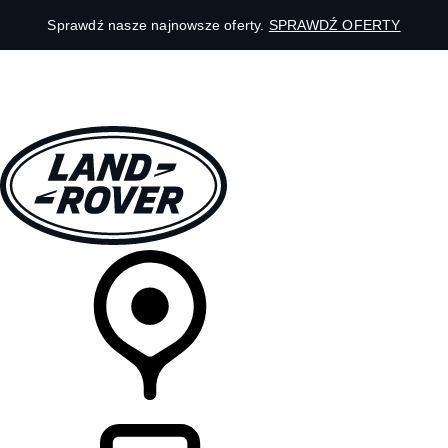
Sprawdź nasze najnowsze oferty.
SPRAWDŹ OFERTY
MODELE
DLA WŁAŚCICIELI
ODKRYJ
SKLEP
LISTA DEALERÓW