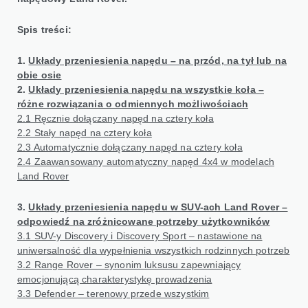
Spis treści:
1.
Układy przeniesienia napędu – na przód, na tył lub na
obie osie
2.
Układy przeniesienia napędu na wszystkie koła –
różne rozwiązania o odmiennych możliwościach
2.1 Ręcznie dołączany napęd na cztery koła
2.2 Stały napęd na cztery koła
2.3 Automatycznie dołączany napęd na cztery koła
2.4 Zaawansowany automatyczny napęd 4x4 w modelach
Land Rover
3.
Układy przeniesienia napędu w SUV-ach Land Rover –
odpowiedź na zróżnicowane potrzeby użytkowników
3.1 SUV-y Discovery i Discovery Sport – nastawione na
uniwersalność dla wypełnienia wszystkich rodzinnych potrzeb
3.2 Range Rover – synonim luksusu zapewniający
emocjonującą charakterystykę prowadzenia
3.3 Defender – terenowy przede wszystkim