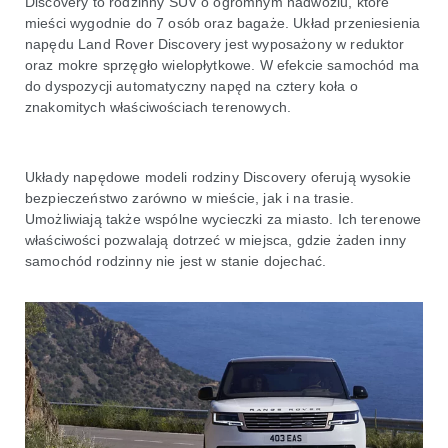
Discovery to rodzinny SUV o ogromnym nadwoziu, które
mieści wygodnie do 7 osób oraz bagaże. Układ przeniesienia
napędu Land Rover Discovery jest wyposażony w reduktor
oraz mokre sprzęgło wielopłytkowe. W efekcie samochód ma
do dyspozycji automatyczny napęd na cztery koła o
znakomitych właściwościach terenowych.
Układy napędowe modeli rodziny Discovery oferują wysokie
bezpieczeństwo zarówno w mieście, jak i na trasie.
Umożliwiają także wspólne wycieczki za miasto. Ich terenowe
właściwości pozwalają dotrzeć w miejsca, gdzie żaden inny
samochód rodzinny nie jest w stanie dojechać.