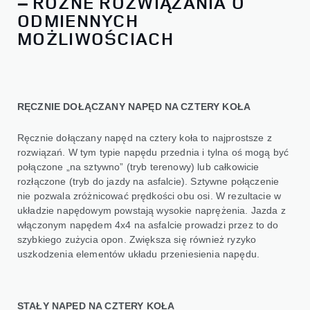
– RÓŻNE ROZWIĄZANIA O
ODMIENNYCH
MOŻLIWOŚCIACH
RĘCZNIE DOŁĄCZANY NAPĘD NA CZTERY KOŁA
Ręcznie dołączany napęd na cztery koła to najprostsze z
rozwiązań. W tym typie napędu przednia i tylna oś mogą być
połączone „na sztywno” (tryb terenowy) lub całkowicie
rozłączone (tryb do jazdy na asfalcie). Sztywne połączenie
nie pozwala zróżnicować prędkości obu osi. W rezultacie w
układzie napędowym powstają wysokie naprężenia. Jazda z
włączonym napędem 4x4 na asfalcie prowadzi przez to do
szybkiego zużycia opon. Zwiększa się również ryzyko
uszkodzenia elementów układu przeniesienia napędu.
STAŁY NAPĘD NA CZTERY KOŁA