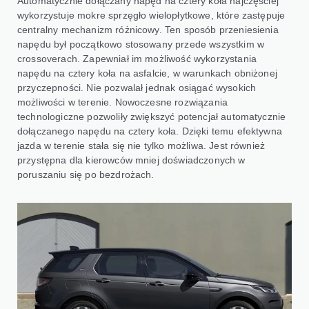
Automatycznie dołączany napęd na cztery koła najczęściej
wykorzystuje mokre sprzęgło wielopłytkowe, które zastępuje
centralny mechanizm różnicowy. Ten sposób przeniesienia
napędu był początkowo stosowany przede wszystkim w
crossoverach. Zapewniał im możliwość wykorzystania
napędu na cztery koła na asfalcie, w warunkach obniżonej
przyczepności. Nie pozwalał jednak osiągać wysokich
możliwości w terenie. Nowoczesne rozwiązania
technologiczne pozwoliły zwiększyć potencjał automatycznie
dołączanego napędu na cztery koła. Dzięki temu efektywna
jazda w terenie stała się nie tylko możliwa. Jest również
przystępna dla kierowców mniej doświadczonych w
poruszaniu się po bezdrożach.