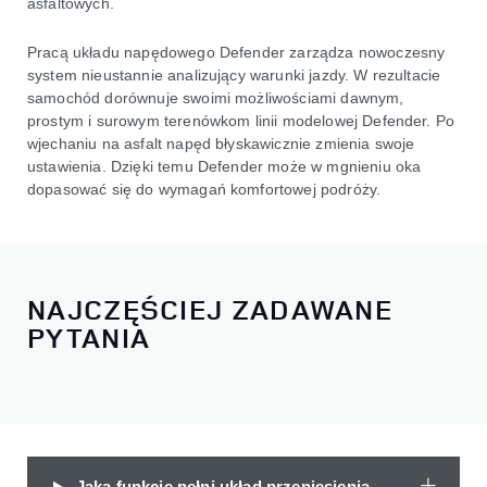
asfaltowych.
Pracą układu napędowego Defender zarządza nowoczesny
system nieustannie analizujący warunki jazdy. W rezultacie
samochód dorównuje swoimi możliwościami dawnym,
prostym i surowym terenówkom linii modelowej Defender. Po
wjechaniu na asfalt napęd błyskawicznie zmienia swoje
ustawienia. Dzięki temu Defender może w mgnieniu oka
dopasować się do wymagań komfortowej podróży.
NAJCZĘŚCIEJ ZADAWANE
PYTANIA
Jaką funkcję pełni układ przeniesienia