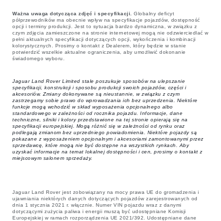
Ważna uwaga dotycząca zdjęć i specyfikacji.
Globalny deficyt
półprzewodników ma obecnie wpływ na specyfikacje pojazdów, dostępność
opcji i terminy produkcji. Jest to sytuacja bardzo dynamiczna, w związku z
czym zdjęcia zamieszczone na stronie internetowej mogą nie odzwierciedlać w
pełni aktualnych specyfikacji dotyczących opcji, wykończenia i kombinacji
kolorystycznych. Prosimy o kontakt z Dealerem, który będzie w stanie
potwierdzić wszelkie aktualne ograniczenia, aby umożliwić dokonanie
świadomego wyboru.
Jaguar Land Rover Limited stale poszukuje sposobów na ulepszanie
specyfikacji, konstrukcji i sposobu produkcji swoich pojazdów, części i
akcesoriów. Zmiany dokonywane są nieustannie, w związku z czym
zastrzegamy sobie prawo do wprowadzania ich bez uprzedzenia. Niektóre
funkcje mogą wchodzić w skład wyposażenia opcjonalnego albo
standardowego w zależności od rocznika pojazdu. Informacje, dane
techniczne, silniki i kolory przedstawione na tej stronie opierają się na
specyfikacji europejskiej. Mogą różnić się w zależności od rynku oraz
podlegają zmianom bez uprzedniego powiadomienia. Niektóre pojazdy są
pokazane z wyposażeniem opcjonalnym i akcesoriami zamontowanymi przez
sprzedawcę, które mogą nie być dostępne na wszystkich rynkach. Aby
uzyskać informacje na temat lokalnej dostępności i cen, prosimy o kontakt z
miejscowym salonem sprzedaży.
Jaguar Land Rover jest zobowiązany na mocy prawa UE do gromadzenia i
ujawniania niektórych danych dotyczących pojazdów zarejestrowanych od
dnia 1 stycznia 2021 r. włącznie. Numer VIN pojazdu wraz z danymi
dotyczącymi zużycia paliwa i energii muszą być udostępniane Komisji
Europejskiej w ramach rozporządzenia UE 2021/392. Udostępniane dane