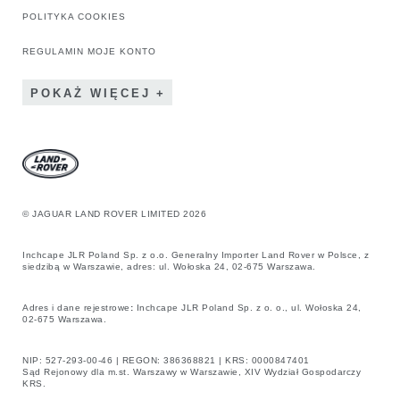
POLITYKA COOKIES
REGULAMIN MOJE KONTO
POKAŻ WIĘCEJ
© JAGUAR LAND ROVER LIMITED 2026
Inchcape JLR Poland Sp. z o.o. Generalny Importer Land Rover w Polsce, z
siedzibą w Warszawie, adres: ul. Wołoska 24, 02-675 Warszawa.
Adres i dane rejestrowe
:
Inchcape JLR Poland Sp. z o. o., ul. Wołoska 24,
02-675 Warszawa.
NIP: 527-293-00-46 | REGON: 386368821 | KRS: 0000847401
Sąd Rejonowy dla m.st. Warszawy w Warszawie, XIV Wydział Gospodarczy
KRS.