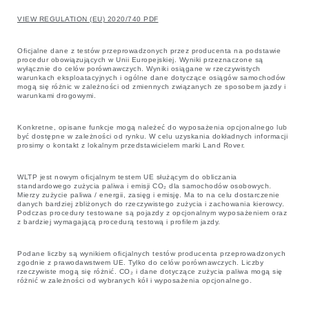
VIEW REGULATION (EU) 2020/740 PDF
Oficjalne dane z testów przeprowadzonych przez producenta na podstawie
procedur obowiązujących w Unii Europejskiej. Wyniki przeznaczone są
wyłącznie do celów porównawczych. Wyniki osiągane w rzeczywistych
warunkach eksploatacyjnych i ogólne dane dotyczące osiągów samochodów
mogą się różnic w zależności od zmiennych związanych ze sposobem jazdy i
warunkami drogowymi.
Konkretne, opisane funkcje mogą należeć do wyposażenia opcjonalnego lub
być dostępne w zależności od rynku. W celu uzyskania dokładnych informacji
prosimy o kontakt z lokalnym przedstawicielem marki Land Rover.
WLTP jest nowym oficjalnym testem UE służącym do obliczania
standardowego zużycia paliwa i emisji CO₂ dla samochodów osobowych.
Mierzy zużycie paliwa / energii, zasięg i emisję. Ma to na celu dostarczenie
danych bardziej zbliżonych do rzeczywistego zużycia i zachowania kierowcy.
Podczas procedury testowane są pojazdy z opcjonalnym wyposażeniem oraz
z bardziej wymagającą procedurą testową i profilem jazdy.
Podane liczby są wynikiem oficjalnych testów producenta przeprowadzonych
zgodnie z prawodawstwem UE. Tylko do celów porównawczych. Liczby
rzeczywiste mogą się różnić. CO₂ i dane dotyczące zużycia paliwa mogą się
różnić w zależności od wybranych kół i wyposażenia opcjonalnego.