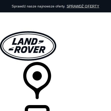
Sprawdź nasze najnowsze oferty.
SPRAWDŹ OFERTY
MODELE
DLA WŁAŚCICIELI
ODKRYJ
SKLEP
LISTA DEALERÓW