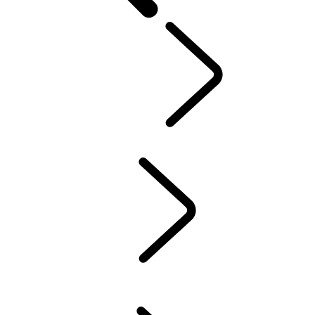
UŻYTKOWNICY
...
SYSTEMY INFOTAINMENT
UŻYTKOWNICY
INCONTROL
INSTRUKCJE OBSŁUGI ON-LINE
KONTROLA STANU TECHNICZNEGO POJAZDU
KOŁA I OPONY ZIMOWE