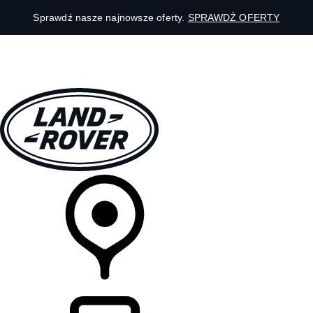
Sprawdź nasze najnowsze oferty.
SPRAWDŹ OFERTY
MODELE
DLA WŁAŚCICIELI
ODKRYJ
SKLEP
LISTA DEALERÓW