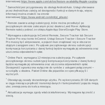
internetowej
https://www.apple.com/uk/ios/feature-availability/#apple-carplay
.
3
Samochód jest przygotowany do obsługi Android Auto. Usługi oferowane
przez Android Auto zależą od dostępności funkcji w danym kraju, więcej
informacji można znaleźć na stronie
internetowej
https://www.android.com/intl/pl_pl/auto/
.
4
Remote zawiera usługi subskrypcji, które można przedłużyć po
początkowym okresie zalecanym przez dealera Land Rover. Aplikację
Remote należy pobrać ze sklepu Apple App Store/Google Play Store.
5
Wymagana subskrypcja InControl Remote, Secure Tracker lub Secure
Tracker Pro oraz konto InControl. Usługi Secure Tracker i Secure Tracker
Pro muszą być aktywowane, a pojazd musi znajdować się w obszarze
objętym zasięgiem sieci. Po upływie początkowego okresu subskrypcji
kontynuacja korzystania z danej funkcji będzie wymagała jej odnowienia oraz
uiszczenia odpowiednich opłat.
6
Online Pack: wymagana 12-miesięczna subskrypcja. Po upływie
początkowego okresu subskrypcji kontynuacja korzystania z danej funkcji
będzie wymagała jej odnowienia oraz uiszczenia odpowiednich opłat.
Dostępność ograniczona wyłącznie do rynków z usługami połączonymi –
szczegóły u dealera. Pakiet Online dla pojazdów ze specyfikacją S i
wyższych.
7
Obowiązują zasady dozwolonego użytku. Po wykorzystaniu 20 GB danych
w ciągu miesiąca prędkość transmisji danych i funkcjonalność pojazdu mogą
ulec zmniejszeniu do końca miesiąca.
8
Aktualizacja wymaga zgody właściciela/kierowcy. Wymagana łączność z
siecią.