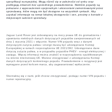
specyfikacji europejskiej. Mogą różnić się w zależności od rynku oraz
podlegają zmianom bez uprzedniego powiadomienia. Niektóre pojazdy są
pokazane z wyposażeniem opcjonalnym i akcesoriami zamontowanymi przez
sprzedawcę, które mogą nie być dostępne na wszystkich rynkach. Aby
uzyskać informacje na temat lokalnej dostępności i cen, prosimy o kontakt z
miejscowym salonem sprzedaży.
Jaguar Land Rover jest zobowiązany na mocy prawa UE do gromadzenia i
ujawniania niektórych danych dotyczących pojazdów zarejestrowanych od
dnia 1 stycznia 2021 r. włącznie. Numer VIN pojazdu wraz z danymi
dotyczącymi zużycia paliwa i energii muszą być udostępniane Komisji
Europejskiej w ramach rozporządzenia UE 2021/392. Udostępniane dane
dotyczą zużycia paliwa, a w przypadku pojazdów PHEV - energii elektrycznej i
zasięgu. Więcej informacji można znaleźć w rozporządzeniu opublikowanym
na stronie internetowej UE. Możesz zrezygnować z udostępniania Komisji
danych dotyczących konkretnego pojazdu. Powiadomienie o rezygnacji jest
wymagane przed końcem marca, aby zagwarantować wykluczenie.
Skontaktuj się z nami, jeśli chcesz zrezygnować, podając numer VIN pojazdu i
numer rejestracyjny.