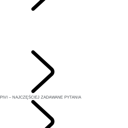
PIVI – NAJCZĘŚCIEJ
ZADAWANE PYTANIA
OGÓLNE INFORMACJE
INFOTAINMENT
APLIKACJA REMOTE
SECURE TRACKER I SECURE TRACKER PRO
PIVI – NAJCZĘŚCIEJ ZADAWANE PYTANIA
REGULAMIN INCONTROL
UŻYTKOWNICY
PIVI – NAJCZĘŚCIEJ ZADAWANE PYTANIA