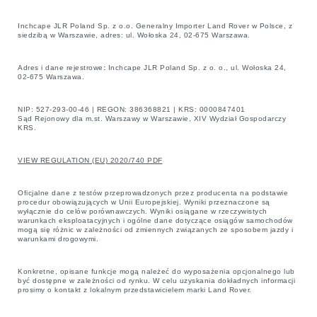
Inchcape JLR Poland Sp. z o.o. Generalny Importer Land Rover w Polsce, z
siedzibą w Warszawie, adres: ul. Wołoska 24, 02-675 Warszawa.
Adres i dane rejestrowe
:
Inchcape JLR Poland Sp. z o. o., ul. Wołoska 24,
02-675 Warszawa.
NIP: 527-293-00-46 | REGON: 386368821 | KRS: 0000847401
Sąd Rejonowy dla m.st. Warszawy w Warszawie, XIV Wydział Gospodarczy
KRS.
VIEW REGULATION (EU) 2020/740 PDF
Oficjalne dane z testów przeprowadzonych przez producenta na podstawie
procedur obowiązujących w Unii Europejskiej. Wyniki przeznaczone są
wyłącznie do celów porównawczych. Wyniki osiągane w rzeczywistych
warunkach eksploatacyjnych i ogólne dane dotyczące osiągów samochodów
mogą się różnic w zależności od zmiennych związanych ze sposobem jazdy i
warunkami drogowymi.
Konkretne, opisane funkcje mogą należeć do wyposażenia opcjonalnego lub
być dostępne w zależności od rynku. W celu uzyskania dokładnych informacji
prosimy o kontakt z lokalnym przedstawicielem marki Land Rover.