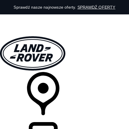
Sprawdź nasze najnowsze oferty.
SPRAWDŹ OFERTY
MODELE
DLA WŁAŚCICIELI
ODKRYJ
SKLEP
LISTA DEALERÓW