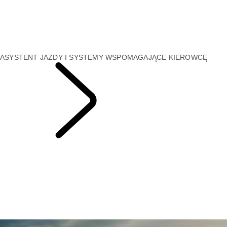
RANGE ROVER: EDYCJE INSPIROWANE LONDYNEM
RODZINA CLASSIC DEFENDER V8 - DOUBLE CAB
DISCOVERY REDEFINIUJE RODZINNE SUV‑Y
RANGE ROVER SPORT ELECTRIC
BESPOKE CLASSIC
ASYSTENT JAZDY I SYSTEMY WSPOMAGAJĄCE KIEROWCĘ
AKTUALNOŚCI