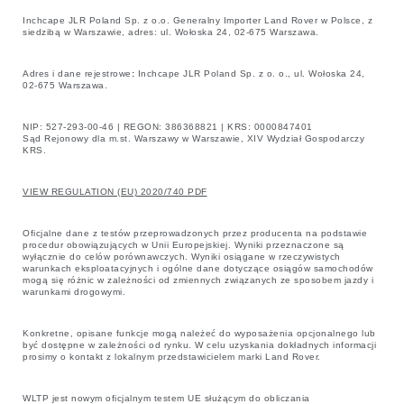
Inchcape JLR Poland Sp. z o.o. Generalny Importer Land Rover w Polsce, z
siedzibą w Warszawie, adres: ul. Wołoska 24, 02-675 Warszawa.
Adres i dane rejestrowe
:
Inchcape JLR Poland Sp. z o. o., ul. Wołoska 24,
02-675 Warszawa.
NIP: 527-293-00-46 | REGON: 386368821 | KRS: 0000847401
Sąd Rejonowy dla m.st. Warszawy w Warszawie, XIV Wydział Gospodarczy
KRS.
VIEW REGULATION (EU) 2020/740 PDF
Oficjalne dane z testów przeprowadzonych przez producenta na podstawie
procedur obowiązujących w Unii Europejskiej. Wyniki przeznaczone są
wyłącznie do celów porównawczych. Wyniki osiągane w rzeczywistych
warunkach eksploatacyjnych i ogólne dane dotyczące osiągów samochodów
mogą się różnic w zależności od zmiennych związanych ze sposobem jazdy i
warunkami drogowymi.
Konkretne, opisane funkcje mogą należeć do wyposażenia opcjonalnego lub
być dostępne w zależności od rynku. W celu uzyskania dokładnych informacji
prosimy o kontakt z lokalnym przedstawicielem marki Land Rover.
WLTP jest nowym oficjalnym testem UE służącym do obliczania