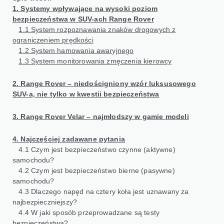
1. Systemy wpływające na wysoki poziom
bezpieczeństwa w SUV-ach Range Rover
1.1 System rozpoznawania znaków drogowych z
ograniczeniem prędkości
1.2 System hamowania awaryjnego
1.3 System monitorowania zmęczenia kierowcy
2. Range Rover – niedościgniony wzór luksusowego
SUV-a, nie tylko w kwestii bezpieczeństwa
3. Range Rover Velar – najmłodszy w gamie modeli
4. Najczęściej zadawane pytania
4.1 Czym jest bezpieczeństwo czynne (aktywne)
samochodu?
4.2 Czym jest bezpieczeństwo bierne (pasywne)
samochodu?
4.3 Dlaczego napęd na cztery koła jest uznawany za
najbezpieczniejszy?
4.4 W jaki sposób przeprowadzane są testy
bezpieczeństwa?