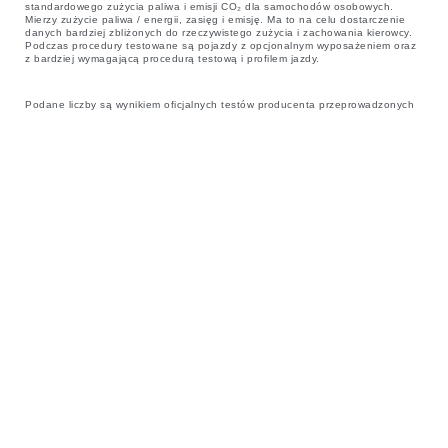
standardowego zużycia paliwa i emisji CO₂ dla samochodów osobowych.
Mierzy zużycie paliwa / energii, zasięg i emisję. Ma to na celu dostarczenie
danych bardziej zbliżonych do rzeczywistego zużycia i zachowania kierowcy.
Podczas procedury testowane są pojazdy z opcjonalnym wyposażeniem oraz
z bardziej wymagającą procedurą testową i profilem jazdy.
Podane liczby są wynikiem oficjalnych testów producenta przeprowadzonych
zgodnie z prawodawstwem UE. Tylko do celów porównawczych. Liczby
rzeczywiste mogą się różnić. CO₂ i dane dotyczące zużycia paliwa mogą się
różnić w zależności od wybranych kół i wyposażenia opcjonalnego.
Ważna uwaga dotycząca zdjęć i specyfikacji.
Globalny deficyt
półprzewodników ma obecnie wpływ na specyfikacje pojazdów, dostępność
opcji i terminy produkcji. Jest to sytuacja bardzo dynamiczna, w związku z
czym zdjęcia zamieszczone na stronie internetowej mogą nie odzwierciedlać w
pełni aktualnych specyfikacji dotyczących opcji, wykończenia i kombinacji
kolorystycznych. Prosimy o kontakt z Dealerem, który będzie w stanie
potwierdzić wszelkie aktualne ograniczenia, aby umożliwić dokonanie
świadomego wyboru.
Jaguar Land Rover Limited stale poszukuje sposobów na ulepszanie
specyfikacji, konstrukcji i sposobu produkcji swoich pojazdów, części i
akcesoriów. Zmiany dokonywane są nieustannie, w związku z czym
zastrzegamy sobie prawo do wprowadzania ich bez uprzedzenia. Niektóre
funkcje mogą wchodzić w skład wyposażenia opcjonalnego albo
standardowego w zależności od rocznika pojazdu. Informacje, dane
techniczne, silniki i kolory przedstawione na tej stronie opierają się na
specyfikacji europejskiej. Mogą różnić się w zależności od rynku oraz