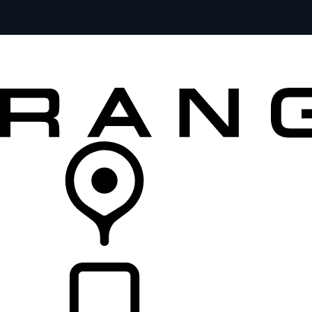
MODELE
DLA WŁAŚCICIELI
ODKRYJ
SKLEP
LISTA DEALERÓW