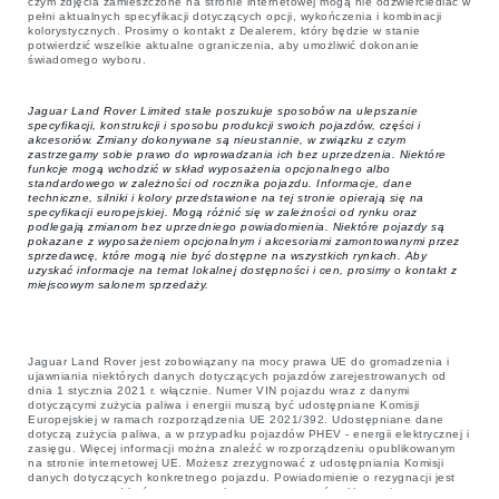
czym zdjęcia zamieszczone na stronie internetowej mogą nie odzwierciedlać w
pełni aktualnych specyfikacji dotyczących opcji, wykończenia i kombinacji
kolorystycznych. Prosimy o kontakt z Dealerem, który będzie w stanie
potwierdzić wszelkie aktualne ograniczenia, aby umożliwić dokonanie
świadomego wyboru.
Jaguar Land Rover Limited stale poszukuje sposobów na ulepszanie
specyfikacji, konstrukcji i sposobu produkcji swoich pojazdów, części i
akcesoriów. Zmiany dokonywane są nieustannie, w związku z czym
zastrzegamy sobie prawo do wprowadzania ich bez uprzedzenia. Niektóre
funkcje mogą wchodzić w skład wyposażenia opcjonalnego albo
standardowego w zależności od rocznika pojazdu. Informacje, dane
techniczne, silniki i kolory przedstawione na tej stronie opierają się na
specyfikacji europejskiej. Mogą różnić się w zależności od rynku oraz
podlegają zmianom bez uprzedniego powiadomienia. Niektóre pojazdy są
pokazane z wyposażeniem opcjonalnym i akcesoriami zamontowanymi przez
sprzedawcę, które mogą nie być dostępne na wszystkich rynkach. Aby
uzyskać informacje na temat lokalnej dostępności i cen, prosimy o kontakt z
miejscowym salonem sprzedaży.
Jaguar Land Rover jest zobowiązany na mocy prawa UE do gromadzenia i
ujawniania niektórych danych dotyczących pojazdów zarejestrowanych od
dnia 1 stycznia 2021 r. włącznie. Numer VIN pojazdu wraz z danymi
dotyczącymi zużycia paliwa i energii muszą być udostępniane Komisji
Europejskiej w ramach rozporządzenia UE 2021/392. Udostępniane dane
dotyczą zużycia paliwa, a w przypadku pojazdów PHEV - energii elektrycznej i
zasięgu. Więcej informacji można znaleźć w rozporządzeniu opublikowanym
na stronie internetowej UE. Możesz zrezygnować z udostępniania Komisji
danych dotyczących konkretnego pojazdu. Powiadomienie o rezygnacji jest
wymagane przed końcem marca, aby zagwarantować wykluczenie.