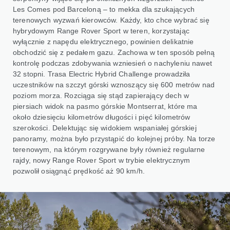
Les Comes pod Barceloną – to mekka dla szukających
terenowych wyzwań kierowców. Każdy, kto chce wybrać się
hybrydowym Range Rover Sport w teren, korzystając
wyłącznie z napędu elektrycznego, powinien delikatnie
obchodzić się z pedałem gazu. Zachowa w ten sposób pełną
kontrolę podczas zdobywania wzniesień o nachyleniu nawet
32 stopni. Trasa Electric Hybrid Challenge prowadziła
uczestników na szczyt górski wznoszący się 600 metrów nad
poziom morza. Rozciąga się stąd zapierający dech w
piersiach widok na pasmo górskie Montserrat, które ma
około dziesięciu kilometrów długości i pięć kilometrów
szerokości. Delektując się widokiem wspaniałej górskiej
panoramy, można było przystąpić do kolejnej próby. Na torze
terenowym, na którym rozgrywane były również regularne
rajdy, nowy Range Rover Sport w trybie elektrycznym
pozwolił osiągnąć prędkość aż 90 km/h.