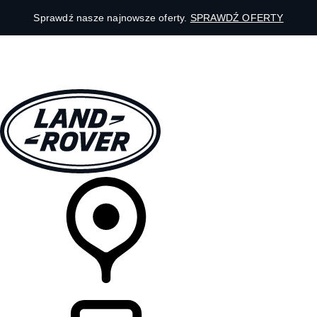
Sprawdź nasze najnowsze oferty.
SPRAWDŹ OFERTY
MODELE
DLA WŁAŚCICIELI
ODKRYJ
SKLEP
LISTA DEALERÓW