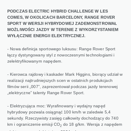
PODCZAS ELECTRIC HYBRID CHALLENGE W LES
COMES, W OKOLICACH BARCELONY, RANGE ROVER
SPORT W WERSJI HYBRYDOWEJ ZADEMONSTROWAŁ
MOŻLIWOŚCI JAZDY W TERENIE Z WYKORZYSTANIEM
WYŁĄCZNIE ENERGII ELEKTRYCZNEJ.
- Nowa definicja sportowego luksusu: Range Rover Sport
łączy dystyngowany styl z nowoczesnymi technologiami i
zelektryfikowanym napędem.
- Kierowca rajdowy i kaskader Mark Higgins, biorący udział w
realizacji najtrudniejszych scen w ostatnich produkcjach
filmów serii „007”, zaprezentował podczas jazdy terenowej
„elektryczne” talenty Range Rover Sport.
- Elektryzująca moc: Wyrafinowany i wydajny napęd
hybrydowy pozwala osiągnąć 100 km/h w zaledwie 5,4
sekundy. Rzeczywisty zasięg całkowity dochodzący do 740
km i ograniczenie emisji CO
do 18 g/km. Wersja z napędem
2