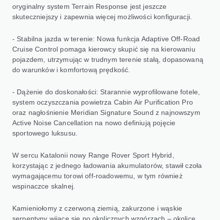
oryginalny system Terrain Response jest jeszcze
skuteczniejszy i zapewnia więcej możliwości konfiguracji.
- Stabilna jazda w terenie: Nowa funkcja Adaptive Off-Road
Cruise Control pomaga kierowcy skupić się na kierowaniu
pojazdem, utrzymując w trudnym terenie stałą, dopasowaną
do warunków i komfortową prędkość.
- Dążenie do doskonałości: Starannie wyprofilowane fotele,
system oczyszczania powietrza Cabin Air Purification Pro
oraz nagłośnienie Meridian Signature Sound z najnowszym
Active Noise Cancellation na nowo definiują pojęcie
sportowego luksusu.
W sercu Katalonii nowy Range Rover Sport Hybrid,
korzystając z jednego ładowania akumulatorów, stawił czoła
wymagającemu torowi off-roadowemu, w tym również
wspinaczce skalnej.
Kamieniołomy z czerwoną ziemią, zakurzone i wąskie
serpentyny wijące się po okolicznych wzgórzach – okolice