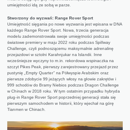
umiejętności idą ze sobą w parze.
Stworzony do wyzwań: Range Rover Sport
Umiejętność sięgania po nowe wyzwania jest wpisana w DNA
każdego Range Rover Sport. Nowa, trzecia generacja
modelu zademonstrowała swoje umiejętności podczas
światowe premiery w maju 2022 roku podczas Spillway
Challenge, czyli podnoszącemu maksymalnie adrenalinę
przejazdowi w sztolni Karahnjukar na Islandii. Inne
wcześniejsze wyczyny to m.in. rekordowa wspinaczka na
szczyt Pikes Peak, pierwszy zarejestrowany przejazd przez
pustynię „Empty Quarter” na Półwyspie Arabskim oraz
pierwsze zdobycie 99 jeżących włosy na głowie zakrętów i
999 schodów do Bramy Niebios podczas Dragon Challenge
w Chinach w 2018 roku. W tym ostatnim przypadku hybryda
plug-in Range Rover Sport poprzedniej generacji stała się
pierwszym samochodem w historii, który wjechał na górę
Tianmen w Chinach.