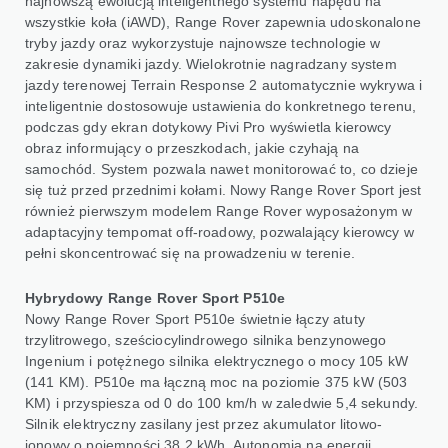
najnowszą ewolucją inteligentnego systemu napędu na
wszystkie koła (iAWD), Range Rover zapewnia udoskonalone
tryby jazdy oraz wykorzystuje najnowsze technologie w
zakresie dynamiki jazdy. Wielokrotnie nagradzany system
jazdy terenowej Terrain Response 2 automatycznie wykrywa i
inteligentnie dostosowuje ustawienia do konkretnego terenu,
podczas gdy ekran dotykowy Pivi Pro wyświetla kierowcy
obraz informujący o przeszkodach, jakie czyhają na
samochód. System pozwala nawet monitorować to, co dzieje
się tuż przed przednimi kołami. Nowy Range Rover Sport jest
również pierwszym modelem Range Rover wyposażonym w
adaptacyjny tempomat off-roadowy, pozwalający kierowcy w
pełni skoncentrować się na prowadzeniu w terenie.
Hybrydowy Range Rover Sport P510e
Nowy Range Rover Sport P510e świetnie łączy atuty
trzylitrowego, sześciocylindrowego silnika benzynowego
Ingenium i potężnego silnika elektrycznego o mocy 105 kW
(141 KM). P510e ma łączną moc na poziomie 375 kW (503
KM) i przyspiesza od 0 do 100 km/h w zaledwie 5,4 sekundy.
Silnik elektryczny zasilany jest przez akumulator litowo-
jonowy o pojemności 38,2 kWh. Autonomia na energii