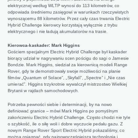
elektrycznej według WLTP wynosi do 113 kilometrów, co
odpowiada średniemu zasięgowi w warunkach rzeczywistych
wynoszącemu 88 kilometrów. Przez cały czas trwania Electric
Hybrid Challenge kierowcy korzystają wyłącznie z trybu
elektrycznego i nie ładują akumulatorów na trasie.
Kierowca-kaskader: Mark Higgins
Gościem specjalnym Electric Hybrid Challenge był kaskader
biorący udział w nagrywaniu scen pościgu do sagi o Jamesie
Bondzie. Mark Higgins, siedział za kierownicą modeli Range
Rover, gdy te demonstrowały swoje możliwości na planie
filmów „Quantum of Solace”, „Skyfall”, „Spectre” i „Nie czas
umierać”. Higgins trzykrotnie wywalczył mistrzostwo Wielkiej
Brytanii w rajdach samochodowych.
Potrzeba pewności siebie i determinacji, by na nowo
definiować granice – mówi Mark Higgins po pomyślnym
zakończeniu Electric Hybrid Challenge. Często chodzi nie tyle
o szybkość, ile o siłę woli i dobre wyczucie pedału gazu. Z
nowym Range Rover Sport Electric Hybrid pokazaliśmy, co
można osiągnąć, gdy najnowocześniejsza technologia i