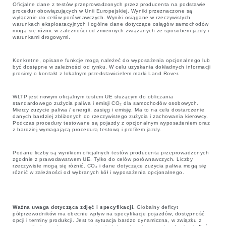
Oficjalne dane z testów przeprowadzonych przez producenta na podstawie
procedur obowiązujących w Unii Europejskiej. Wyniki przeznaczone są
wyłącznie do celów porównawczych. Wyniki osiągane w rzeczywistych
warunkach eksploatacyjnych i ogólne dane dotyczące osiągów samochodów
mogą się różnic w zależności od zmiennych związanych ze sposobem jazdy i
warunkami drogowymi.
Konkretne, opisane funkcje mogą należeć do wyposażenia opcjonalnego lub
być dostępne w zależności od rynku. W celu uzyskania dokładnych informacji
prosimy o kontakt z lokalnym przedstawicielem marki Land Rover.
WLTP jest nowym oficjalnym testem UE służącym do obliczania
standardowego zużycia paliwa i emisji CO₂ dla samochodów osobowych.
Mierzy zużycie paliwa / energii, zasięg i emisję. Ma to na celu dostarczenie
danych bardziej zbliżonych do rzeczywistego zużycia i zachowania kierowcy.
Podczas procedury testowane są pojazdy z opcjonalnym wyposażeniem oraz
z bardziej wymagającą procedurą testową i profilem jazdy.
Podane liczby są wynikiem oficjalnych testów producenta przeprowadzonych
zgodnie z prawodawstwem UE. Tylko do celów porównawczych. Liczby
rzeczywiste mogą się różnić. CO₂ i dane dotyczące zużycia paliwa mogą się
różnić w zależności od wybranych kół i wyposażenia opcjonalnego.
Ważna uwaga dotycząca zdjęć i specyfikacji.
Globalny deficyt
półprzewodników ma obecnie wpływ na specyfikacje pojazdów, dostępność
opcji i terminy produkcji. Jest to sytuacja bardzo dynamiczna, w związku z