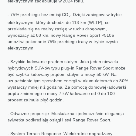
elektrycznym zadebiutuje w 2024 roku.
- 75% przebiegu bez emisji CO
: Dzięki zasięgowi w trybie
2
elektrycznym, który dochodzi do 113 km (WLTP), co
przekłada się na realny zasięg w ruchu drogowym,
wynoszący aż 88 km, nowy Range Rover Sport P510e
umożliwi pokonanie 75% przebiegu trasy w trybie czysto
elektrycznym.
- Szybkie ładowanie prądem stałym: Jako jeden niewielu
hybrydowych SUV-ów typu plug-in Range Rover Sport może
być szybko ładowany prądem stałym o mocy 50 kW. Na
uzupełnienie tym sposobem energii w akumulatorach do 80%
wystarczy mniej niż godzina. Za pomocą domowej ładowarki
prądu zmiennego o mocy 7 kW ładowanie od 0 do 100
procent zajmuje pięć godzin.
- Odważne proporcje: Muskularna i jednocześnie elegancja
sylwetka podkreślają osiągi i styl Range Rover Sport.
- System Terrain Response: Wielokrotnie nagradzany