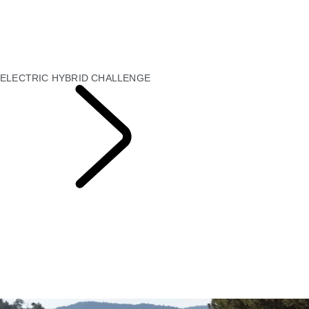
RANGE ROVER: EDYCJE INSPIROWANE LONDYNEM
RODZINA CLASSIC DEFENDER V8 - DOUBLE CAB
DISCOVERY REDEFINIUJE RODZINNE SUV‑Y
RANGE ROVER SPORT ELECTRIC
BESPOKE CLASSIC
ELECTRIC HYBRID CHALLENGE
AKTUALNOŚCI